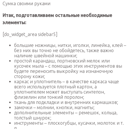
Сумка своими руками
Итак, подготавливаем остальные необходимые
элементы:
[do_widget_area sidebar5]
большие ножницы, нитки, иголки, линейка, клей –
без них вы точно не обойдетесь, также важно
наличие швейной машинки;
простой карандаш, портновский мелок или
кусочек мыла – с помощью этих инструментов вы
будете переносить выкройку на изнаночную
сторону кожи;
каркас и уплотнитель – в качестве каркаса чаще
всего используется плотный картон, а
уплотнителем может выступать синтепон,
флизелин или тонкий поролон;
ткань для подкладки и внутренних кармашков;
замочки – молнии, кнопки, магниты;
дополнительные элементы – ремешок, кольца,
толстый шнурок;
инструменты – плоскогубцы, кусачки, молоток и т.
п.