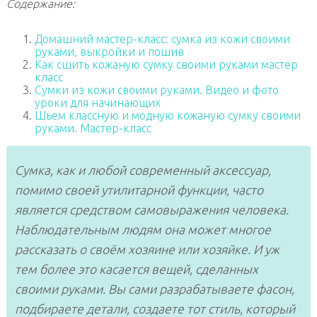
Содержание:
Домашний мастер-класс: сумка из кожи своими
руками, выкройки и пошив
Как сшить кожаную сумку своими руками мастер
класс
Сумки из кожи своими руками. Видео и фото
уроки для начинающих
Шьем классную и модную кожаную сумку своими
руками. Мастер-класс
Сумка, как и любой современный аксессуар,
помимо своей утилитарной функции, часто
является средством самовыражения человека.
Наблюдательным людям она может многое
рассказать о своём хозяине или хозяйке. И уж
тем более это касается вещей, сделанных
своими руками. Вы сами разрабатываете фасон,
подбираете детали, создаете тот стиль, который