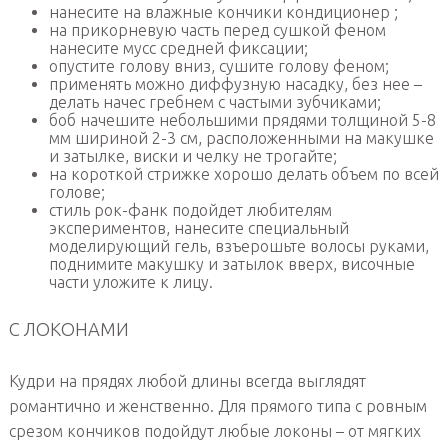
нанесите на влажные кончики кондиционер ;
на прикорневую часть перед сушкой феном
нанесите мусс средней фиксации;
опустите голову вниз, сушите голову феном;
применять можно диффузную насадку, без нее –
делать начес гребнем с частыми зубчиками;
боб начешите небольшими прядями толщиной 5-8
мм шириной 2-3 см, расположенными на макушке
и затылке, виски и челку не трогайте;
на короткой стрижке хорошо делать объем по всей
голове;
стиль рок-фанк подойдет любителям
экспериментов, нанесите специальный
моделирующий гель, взъерошьте волосы руками,
поднимите макушку и затылок вверх, височные
части уложите к лицу.
С ЛОКОНАМИ
Кудри на прядях любой длины всегда выглядят
романтично и женственно. Для прямого типа с ровным
срезом кончиков подойдут любые локоны – от мягких