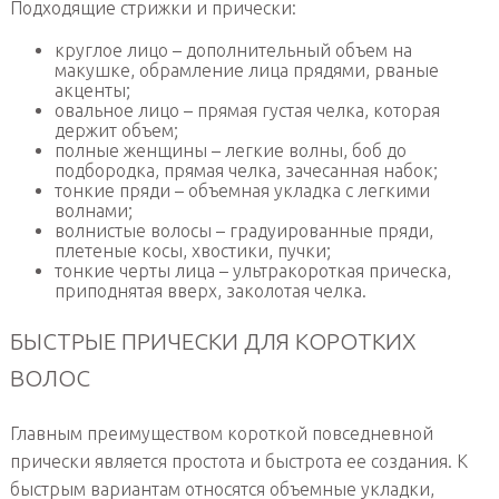
Подходящие стрижки и прически:
круглое лицо – дополнительный объем на
макушке, обрамление лица прядями, рваные
акценты;
овальное лицо – прямая густая челка, которая
держит объем;
полные женщины – легкие волны, боб до
подбородка, прямая челка, зачесанная набок;
тонкие пряди – объемная укладка с легкими
волнами;
волнистые волосы – градуированные пряди,
плетеные косы, хвостики, пучки;
тонкие черты лица – ультракороткая прическа,
приподнятая вверх, заколотая челка.
БЫСТРЫЕ ПРИЧЕСКИ ДЛЯ КОРОТКИХ
ВОЛОС
Главным преимуществом короткой повседневной
прически является простота и быстрота ее создания. К
быстрым вариантам относятся объемные укладки,