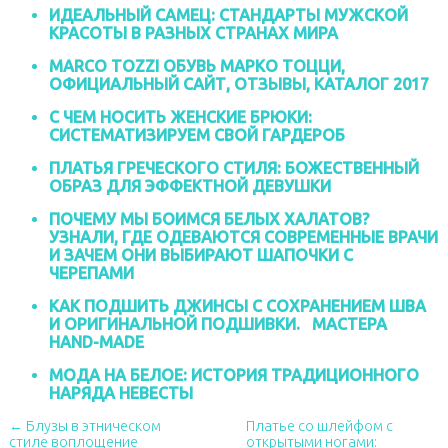
ИДЕАЛЬНЫЙ САМЕЦ: СТАНДАРТЫ МУЖСКОЙ
КРАСОТЫ В РАЗНЫХ СТРАНАХ МИРА
MARCO TOZZI ОБУВЬ МАРКО ТОЦЦИ,
ОФИЦИАЛЬНЫЙ САЙТ, ОТЗЫВЫ, КАТАЛОГ 2017
С ЧЕМ НОСИТЬ ЖЕНСКИЕ БРЮКИ:
СИСТЕМАТИЗИРУЕМ СВОЙ ГАРДЕРОБ
ПЛАТЬЯ ГРЕЧЕСКОГО СТИЛЯ: БОЖЕСТВЕННЫЙ
ОБРАЗ ДЛЯ ЭФФЕКТНОЙ ДЕВУШКИ
ПОЧЕМУ МЫ БОИМСЯ БЕЛЫХ ХАЛАТОВ?
УЗНАЛИ, ГДЕ ОДЕВАЮТСЯ СОВРЕМЕННЫЕ ВРАЧИ
И ЗАЧЕМ ОНИ ВЫБИРАЮТ ШАПОЧКИ С
ЧЕРЕПАМИ
КАК ПОДШИТЬ ДЖИНСЫ С СОХРАНЕНИЕМ ШВА
И ОРИГИНАЛЬНОЙ ПОДШИВКИ. МАСТЕРА
HAND-MADE
МОДА НА БЕЛОЕ: ИСТОРИЯ ТРАДИЦИОННОГО
НАРЯДА НЕВЕСТЫ
← Блузы в этническом
Платье со шлейфом с
стиле воплощение
открытыми ногами: