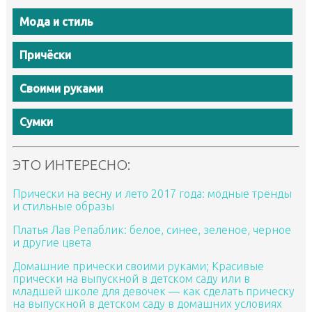
Мода и стиль
Причёски
Своими руками
Сумки
ЭТО ИНТЕРЕСНО:
Прически на весну и лето 2017 года: модные тренды
и стильные образы
Платья Лав Репаблик: белое, синее, зеленое, черное
и другие цвета
Домашние прически своими руками; Красивые
прически на выпускной в детском саду или в
младшей школе для девочек — как сделать прическу
на выпускной в детском саду в домашних условиях