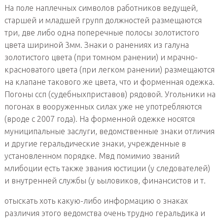
На поле наплечных символов работников ведущей,
старшей и младшей групп должностей размещаются
три, две либо одна поперечные полосы золотистого
цвета шириной 3мм. Знаки о ранениях из галуна
золотистого цвета (при томном ранении) и мрачно-
красноватого цвета (при легком ранении) размещаются
на клапане такового же цвета, что и форменная одежка.
Погоны ссп (судебныхприставов) рядовой. Угольники на
погонах в вооруженных силах уже не употребляются
(вроде с 2007 года). На форменной одежке носятся
муниципальные заслуги, ведомственные знаки отличия
и другие геральдические знаки, учрежденные в
установленном порядке. Мвд помимио званий
млибоции есть также звания юстиции (у следователей)
и внутренней службы (у ьыловиков, финансистов и т.
отыскать хоть какую-либо информацию о знаках
различия этого ведомства очень трудно геральдика и