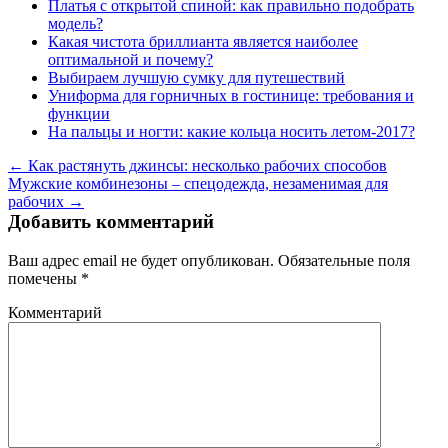
Платья с открытой спиной: как правильно подобрать
модель?
Какая чистота бриллианта является наиболее
оптимальной и почему?
Выбираем лучшую сумку для путешествий
Униформа для горничных в гостинице: требования и
функции
На пальцы и ногти: какие кольца носить летом-2017?
← Как растянуть джинсы: несколько рабочих способов
Мужские комбинезоны – спецодежда, незаменимая для
рабочих →
Добавить комментарий
Ваш адрес email не будет опубликован.
Обязательные поля
помечены
*
Комментарий