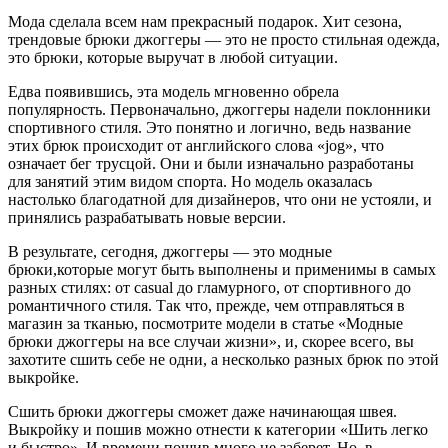
Мода сделала всем нам прекрасный подарок. Хит сезона,
трендовые брюки джоггеры — это не просто стильная одежда,
это брюки, которые выручат в любой ситуации.
Едва появившись, эта модель мгновенно обрела
популярность. Первоначально, джоггеры надели поклонники
спортивного стиля. Это понятно и логично, ведь название
этих брюк происходит от английского слова «jog», что
означает бег трусцой. Они и были изначально разработаны
для занятий этим видом спорта. Но модель оказалась
настолько благодатной для дизайнеров, что они не устояли, и
принялись разрабатывать новые версии.
В результате, сегодня, джоггеры — это модные
брюки,которые могут быть выполнены и применимы в самых
разных стилях: от casual до гламурного, от спортивного до
романтичного стиля. Так что, прежде, чем отправляться в
магазин за тканью, посмотрите модели в статье «Модные
брюки джоггеры на все случаи жизни», и, скорее всего, вы
захотите сшить себе не одни, а несколько разных брюк по этой
выкройке.
Сшить брюки джоггеры сможет даже начинающая швея.
Выкройку и пошив можно отнести к категории «Шить легко
и быстро». И времени пошив много не заберет. Но, в