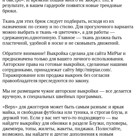
результате, в вашем гардеробе появятся новые трендовые
брюки.
Ткань для этих брюк следует подбирать, исходя из их
назначения: по сезону и по стилю. Для прогулочного варианта
можно выбрать и ткань «в цветочек», а для работы —
сдержанную,однотонную. Главное — ткань должна быть
пластичной, удобной в носке и не сковывать движений.
Обратите внимание! Выкройка сделана для сайта MirPiar и
предназначена только для вашего личного использования.
Авторские права на готовые выкройки, сделанные нашими
сотрудниками, принадлежат сайту http://mirpiar.com/.
Тиражирование или продажа выкроек без согласия
правообладателя преследуются по закону.
Мы не размещаем чужие авторские выкройки — все делается
вручную, в специальных швейных программах.
«Верх» для джоггеров может быть самым разным: и яркая
майка, и свободная футболка или туника, и строгая блуза, и
дерзкий топ. Если у вас нет чего-то подходящего — вы
найдете выкройку для обновки в разделе Блузки, пуловеры,
джемпера, топы, жилеты, жакеты, пиджаки. Полистайте,
возможно, вы найдете и другие дополнения к новым