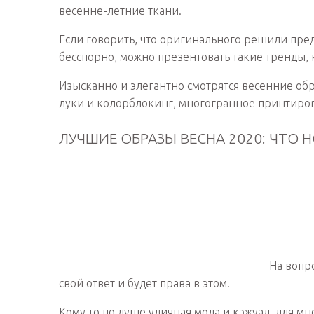
весенне-летние ткани.
Если говорить, что оригинального решили пр
бесспорно, можно презентовать такие тренды, к
Изысканно и элегантно смотрятся весенние о
луки и колорблокинг, многогранное принтиров
ЛУЧШИЕ ОБРАЗЫ ВЕСНА 2020: ЧТО 
На вопр
свой ответ и будет права в этом.
Кому то по душе уличная мода и кэжуал, для м