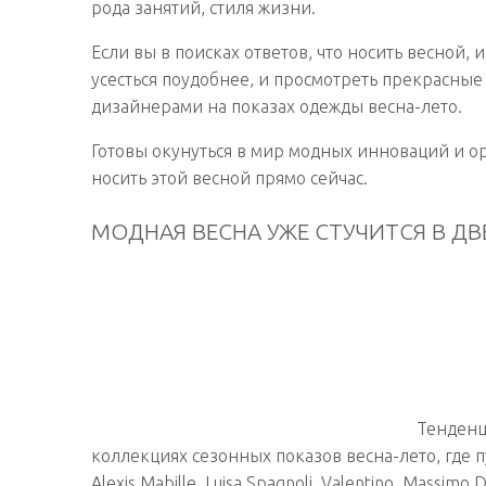
рода занятий, стиля жизни.
Если вы в поисках ответов, что носить весной, 
усесться поудобнее, и просмотреть прекрасны
дизайнерами на показах одежды весна-лето.
Готовы окунуться в мир модных инноваций и ор
носить этой весной прямо сейчас.
МОДНАЯ ВЕСНА УЖЕ СТУЧИТСЯ В ДВ
Тенденц
коллекциях сезонных показов весна-лето, где 
Alexis Mabille, Luisa Spagnoli, Valentino, Massimo D