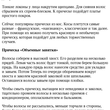
Тонкие локоны у лица накрутим щипцами. Для сияния волос
сбрызнем их спреем-блеском. К прическе подойдет платье
простого покроя.
Сейчас популярны прически из кос. Косы плетутся самые
разные – французские, «наизнанку», классические и так далее.
При помощи их можно получить красивую и необычную
прическу, которая подойдет для любых торжественных
случаев.
Прическа «Объемные завитки»
Волосы соберем в высокий хвост. Его разделим на несколько
прядей. Левая часть волос будет тонкой, потом берем большую
прядь. На каждую прядь волос нанесем средство для укладки
и завьем. Потом Теперь по очереди оборачиваем вокруг
хвоста и заколем красивой заколкой или шпильками.
Оставшиеся волосы завьем при помощи плойки.
Чтобы смыть прическу, вытащим все невидимки и заколки,
тщательно промоем волосы в несколько приемов с
кондиционером, ополаскивателем и бальзамом.
Чтобы волосы не рассыпались, меньше торчали в стороны,