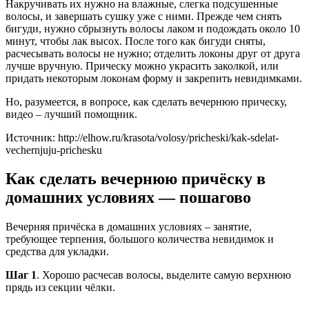
Накручивать их нужно на влажные, слегка подсушенные
волосы, и завершать сушку уже с ними. Прежде чем снять
бигуди, нужно сбрызнуть волосы лаком и подождать около 10
минут, чтобы лак высох. После того как бигуди сняты,
расчесывать волосы не нужно; отделить локоны друг от друга
лучше вручную. Прическу можно украсить заколкой, или
придать некоторым локонам форму и закрепить невидимками.
Но, разумеется, в вопросе, как сделать вечернюю прическу,
видео – лучший помощник.
Источник: http://elhow.ru/krasota/volosy/pricheski/kak-sdelat-
vechernjuju-prichesku
Как сделать вечернюю причёску в
домашних условиях — пошагово
Вечерняя причёска в домашних условиях – занятие,
требующее терпения, большого количества невидимок и
средства для укладки.
Шаг 1
. Хорошо расчесав волосы, выделите самую верхнюю
прядь из секции чёлки.