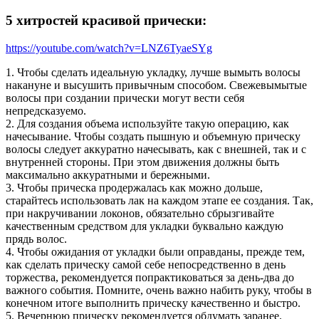
5 хитростей красивой прически:
https://youtube.com/watch?v=LNZ6TyaeSYg
1. Чтобы сделать идеальную укладку, лучше вымыть волосы
накануне и высушить привычным способом. Свежевымытые
волосы при создании прически могут вести себя
непредсказуемо.
2. Для создания объема используйте такую операцию, как
начесывание. Чтобы создать пышную и объемную прическу
волосы следует аккуратно начесывать, как с внешней, так и с
внутренней стороны. При этом движения должны быть
максимально аккуратными и бережными.
3. Чтобы прическа продержалась как можно дольше,
старайтесь использовать лак на каждом этапе ее создания. Так,
при накручивании локонов, обязательно сбрызгивайте
качественным средством для укладки буквально каждую
прядь волос.
4. Чтобы ожидания от укладки были оправданы, прежде тем,
как сделать прическу самой себе непосредственно в день
торжества, рекомендуется попрактиковаться за день-два до
важного события. Помните, очень важно набить руку, чтобы в
конечном итоге выполнить прическу качественно и быстро.
5. Вечернюю прическу рекомендуется обдумать заранее.