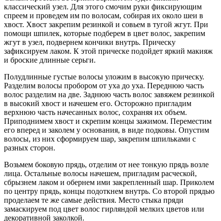
классический узел. Для этого смочим руки фиксирующим
спреем и проведем им по волосам, собирая их около шеи в
хвост. Хвост закрепим резинкой и совьем в тугой жгут. При
помощи шпилек, которые подберем в цвет волос, закрепим
жгут в узел, подвернем кончики внутрь. Прическу
зафиксируем лаком. К этой прическе подойдет яркий макияж
и броские длинные серьги.
Полудлинные густые волосы уложим в высокую прическу.
Разделим волосы пробором от уха до уха. Переднюю часть
волос разделим на две. Заднюю часть волос завяжем резинкой
в высокий хвост и начешем его. Осторожно пригладим
верхнюю часть начесанных волос, сохраняя их объем.
Приподнимем хвост и скрепим концы зажимом. Переместим
его вперед и заколем у основания, в виде подковы. Опустим
волосы, из них сформируем шар, закрепим шпильками с
разных сторон.
Возьмем боковую прядь, отделим от нее тонкую прядь возле
лица. Остальные волосы начешем, пригладим расческой,
сбрызнем лаком и обернем ими закрепленный шар. Приколем
по центру прядь, концы подоткнем внутрь. Со второй прядью
проделаем те же самые действия. Место стыка пряди
замаскируем под цвет волос гирляндой мелких цветов или
декоративной заколкой.