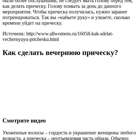
были более послушными, не следует мыть голову перед тем,
как делать прическу. Голову помыть за день до данного
мероприятия. Чтобы прическа получилась, нужно заранее
потренироваться. Так вы «набьете руку» и узнаете, сколько
времени уйдет на прическу.
Источник: http://www.allwomens.ru/16058-kak-sdelat-
vechernyuyu-prichesku.html
Как сделать вечернюю прическу?
Смотрите видео
Ухоженные волосы – гордость и украшение женщины любого
возраста, а прическа – неотъемлемая часть образа. Обычно