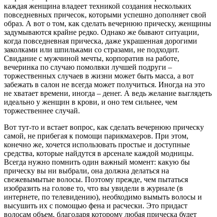
каждая женщина владеет техникой создания нескольких
повседневных причесок, которыми успешно дополняет свой
образ. А вот о том, как сделать вечернюю прическу, женщины
задумываются крайне редко. Однако же бывают ситуации,
когда повседневная прическа, даже украшенная дорогими
заколками или шпильками со стразами, не подходит.
Свидание с мужчиной мечты, корпоратив на работе,
вечеринка по случаю помолвки лучшей подруги –
торжественных случаев в жизни может быть масса, а вот
забежать в салон не всегда может получиться. Иногда на это
не хватает времени, иногда – денег. А ведь желание выглядеть
идеально у женщин в крови, и оно тем сильнее, чем
торжественнее случай.
Вот тут-то и встает вопрос, как сделать вечернюю прическу
самой, не прибегая к помощи парикмахеров. При этом,
конечно же, хочется использовать простые и доступные
средства, которые найдутся в арсенале каждой модницы.
Всегда нужно помнить один важный момент: какую бы
прическу вы ни выбрали, она должна делаться на
свежевымытые волосы. Поэтому прежде, чем пытаться
изобразить на голове то, что вы увидели в журнале (в
интернете, по телевидению), необходимо вымыть волосы и
высушить их с помощью фена и расчески. Это придаст
волосам объем, благодаря которому любая прическа будет