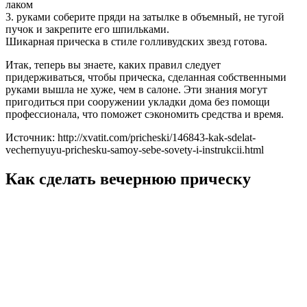
лаком
3. руками соберите пряди на затылке в объемный, не тугой
пучок и закрепите его шпильками.
Шикарная прическа в стиле голливудских звезд готова.
Итак, теперь вы знаете, каких правил следует
придерживаться, чтобы прическа, сделанная собственными
руками вышла не хуже, чем в салоне. Эти знания могут
пригодиться при сооружении укладки дома без помощи
профессионала, что поможет сэкономить средства и время.
Источник: http://xvatit.com/pricheski/146843-kak-sdelat-
vechernyuyu-prichesku-samoy-sebe-sovety-i-instrukcii.html
Как сделать вечернюю прическу