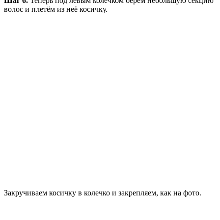
Шаг 6.
Теперь под левым колечком берём небольшую секцию
волос и плетём из неё косичку.
Закручиваем косичку в колечко и закрепляем, как на фото.