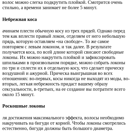
волос можно слегка подкрутить плойкой. Смотрится очень
стильно, а времени занимает не более 5 минут.
Небрежная коса
ачинаем плести обычную косу из трех прядей. Однако перед
тем как вплести правый локон, отделяем от него небольшую
прядь, которую оставляем «на свободе». То же самое
повторяем с левым локоном, и так далее. В результате
получается коса, по всей длине которой свисают свободные
локоны. Их можно накрутить плойкой и зафиксировать
шпильками в произвольном порядке, можно собрать локоны
по три и сплести их в отдельную косу, что сделает прическу
воздушной и ажурной. Прическа выигрышная во всех
отношениях: во-первых, косы никогда не выходят из моды, во-
вторых, легкая небрежность придаст вашему образу
сексуальности, в-третьих, на ее создание вы потратите всего
около 15 минут.
Роскошные локоны
ля достижения максимального эффекта, волосы необходимо
накручивать на бигуди от корней. Чтобы локоны смотрелись
естественно, бигуди должны быть большого диаметра.