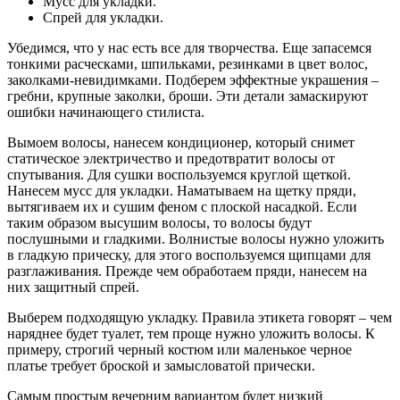
Мусс для укладки.
Спрей для укладки.
Убедимся, что у нас есть все для творчества. Еще запасемся
тонкими расческами, шпильками, резинками в цвет волос,
заколками-невидимками. Подберем эффектные украшения –
гребни, крупные заколки, броши. Эти детали замаскируют
ошибки начинающего стилиста.
Вымоем волосы, нанесем кондиционер, который снимет
статическое электричество и предотвратит волосы от
спутывания. Для сушки воспользуемся круглой щеткой.
Нанесем мусс для укладки. Наматываем на щетку пряди,
вытягиваем их и сушим феном с плоской насадкой. Если
таким образом высушим волосы, то волосы будут
послушными и гладкими. Волнистые волосы нужно уложить
в гладкую прическу, для этого воспользуемся щипцами для
разглаживания. Прежде чем обработаем пряди, нанесем на
них защитный спрей.
Выберем подходящую укладку. Правила этикета говорят – чем
наряднее будет туалет, тем проще нужно уложить волосы. К
примеру, строгий черный костюм или маленькое черное
платье требует броской и замысловатой прически.
Самым простым вечерним вариантом будет низкий