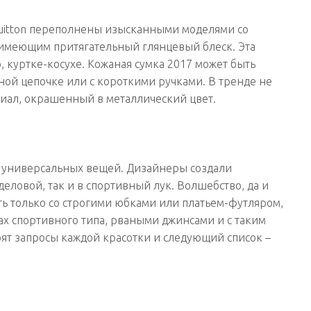
is Vuitton переполнены изысканными моделями со
имеющим притягательный глянцевый блеск. Эта
, куртке-косухе. Кожаная сумка 2017 может быть
нной цепочке или с короткими ручками. В тренде не
риал, окрашенный в металлический цвет.
м универсальных вещей. Дизайнеры создали
еловой, так и в спортивный лук. Волшебство, да и
ть только со строгими юбками или платьем-футляром,
ах спортивного типа, рваными джинсами и с таким
рят запросы каждой красотки и следующий список –