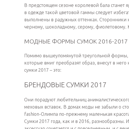
В предстоящем сезоне королевой бала станет я
в одежде такой цветовой гаммы следует избега
выполнены в радужных оттенках. Сторонники н
черному, шоколадному, серому, фиолетовому. 
МОДНЫЕ ФОРМЫ СУМОК 2016-2017
Помимо вышеупомянутой треугольной формы, 
которые вмиг преобразят образ, внесут в него
сумки 2017 – это:
БРЕНДОВЫЕ СУМКИ 2017
Они порадуют любительниц анималистического 
меховых вставок. В домах моды не забыли о с
fashion-Олимпа по-прежнему маленькая красота
Сумки 2017 года, как и в 2016, разнообразны. 
аксессуар сочетается и с повседневным, и с веч