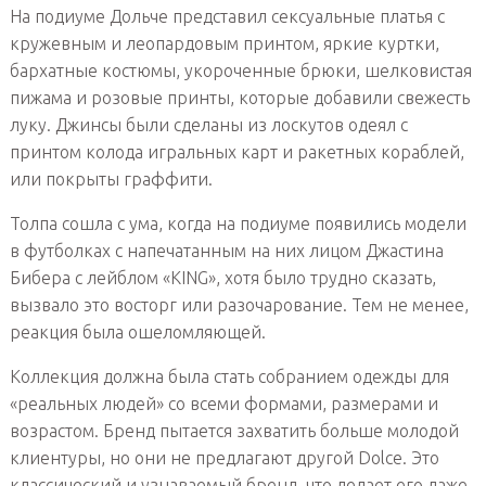
На подиуме Дольче представил сексуальные платья с
кружевным и леопардовым принтом, яркие куртки,
бархатные костюмы, укороченные брюки, шелковистая
пижама и розовые принты, которые добавили свежесть
луку. Джинсы были сделаны из лоскутов одеял с
принтом колода игральных карт и ракетных кораблей,
или покрыты граффити.
Толпа сошла с ума, когда на подиуме появились модели
в футболках с напечатанным на них лицом Джастина
Бибера с лейблом «KING», хотя было трудно сказать,
вызвало это восторг или разочарование. Тем не менее,
реакция была ошеломляющей.
Коллекция должна была стать собранием одежды для
«реальных людей» со всеми формами, размерами и
возрастом. Бренд пытается захватить больше молодой
клиентуры, но они не предлагают другой Dolce. Это
классический и узнаваемый бренд, что делает его даже