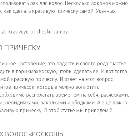
спользовать лак для волос. Несколько локонов можно
 как сделать красивую прическу самой! Удачных
elat-krasivuyu-prichesku-samoy
Ю ПРИЧЕСКУ
ичное настроение, это радость и своего рода счастье.
одить в парикмахерскую, чтобы сделать ее. И вот тогда
амой красивую прическу. И ответ на этот вопрос
антов причесок, которые можно воплотить
необходимо располагать временем на себя, расческами,
и, невидимками, заколками и ободками. А еще важно
расивую прическу. В этой статье мы приведем 2
ЫХ ВОЛОС «РОСКОШЬ