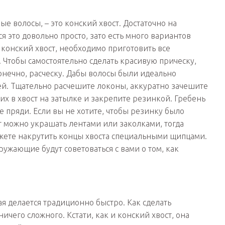
е волосы, – это конский хвост. Достаточно на
ся это довольно просто, зато есть много вариантов
 конский хвост, необходимо приготовить все
. Чтобы самостоятельно сделать красивую прическу,
онечно, расческу. Дабы волосы были идеально
ей. Тщательно расчешите локоны, аккуратно зачешите
их в хвост на затылке и закрепите резинкой. Гребень
 пряди. Если вы не хотите, чтобы резинку было
ст можно украшать лентами или заколками, тогда
ожете накрутить концы хвоста специальными щипцами.
ужающие будут советоваться с вами о том, как
ая делается традиционно быстро. Как сделать
ичего сложного. Кстати, как и конский хвост, она