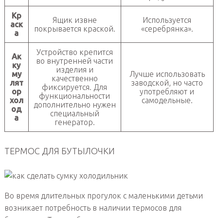
Кр
Ящик извне
Используется
аск
покрывается краской.
«серебрянка».
а
Устройство крепится
Ак
во внутренней части
ку
изделия и
му
Лучше использовать
качественно
лят
заводской, но часто
фиксируется. Для
ор
употребляют и
функциональности
хол
самодельные.
дополнительно нужен
од
специальный
а
генератор.
ТЕРМОС ДЛЯ БУТЫЛОЧКИ
Во время длительных прогулок с маленькими детьми
возникает потребность в наличии термосов для