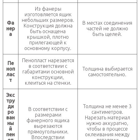
Из фанеры
изготовляется ящик
небольших размеров.
Фа
В местах соединения
Конструкция должна
нер
частей не должно
быть оснащена
а
быть щелей.
крышкой, плотно
прилегающей к
основному корпусу.
Пенопласт нарезается
Пе
в соответствии с
ноп
Толщина выбирается
габаритами основной
лас
самостоятельно.
конструкции,
т
клеиться на стенки.
Экс
тру
ди
Толщина не менее 3
В соответствии с
ро
сантиметров.
размерами
ван
Нарезать материал
фанерного ящика
ны
нужно аккуратно,
вырезаются
й
чтобы в процессе
прямоугольники.
пен
оклеивания между
Впоследствии