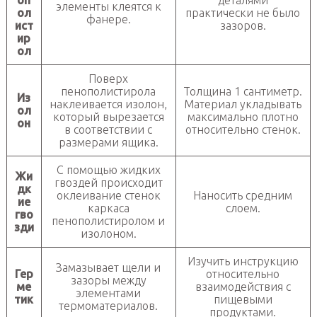
оп
деталями
элементы клеятся к
ол
практически не было
фанере.
ист
зазоров.
ир
ол
Поверх
пенополистирола
Толщина 1 сантиметр.
Из
наклеивается изолон,
Материал укладывать
ол
который вырезается
максимально плотно
он
в соответствии с
относительно стенок.
размерами ящика.
С помощью жидких
Жи
гвоздей происходит
дк
оклеивание стенок
Наносить средним
ие
каркаса
слоем.
гво
пенополистиролом и
зди
изолоном.
Изучить инструкцию
Замазывает щели и
Гер
относительно
зазоры между
ме
взаимодействия с
элементами
тик
пищевыми
термоматериалов.
продуктами.