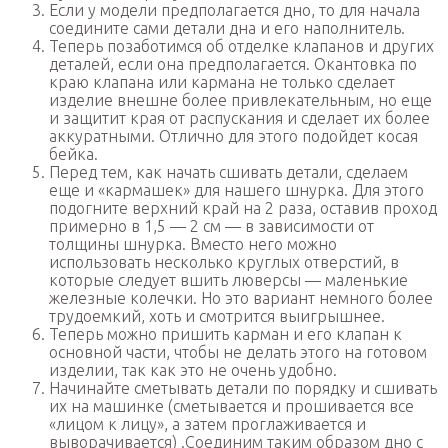
Если у модели предполагается дно, то для начала
соедините сами детали дна и его наполнитель.
Теперь позаботимся об отделке клапанов и других
деталей, если она предполагается. Окантовка по
краю клапана или кармана не только сделает
изделие внешне более привлекательным, но еще
и защитит края от распускания и сделает их более
аккуратными. Отлично для этого подойдет косая
бейка.
Перед тем, как начать сшивать детали, сделаем
еще и «кармашек» для нашего шнурка. Для этого
подогните верхний край на 2 раза, оставив проход
примерно в 1,5 — 2 см — в зависимости от
толщины шнурка. Вместо него можно
использовать несколько круглых отверстий, в
которые следует вшить люверсы — маленькие
железные колечки. Но это вариант немного более
трудоемкий, хоть и смотрится выигрышнее.
Теперь можно пришить карман и его клапан к
основной части, чтобы не делать этого на готовом
изделии, так как это не очень удобно.
Начинайте сметывать детали по порядку и сшивать
их на машинке (сметывается и прошивается все
«лицом к лицу», а затем проглаживается и
выворачивается) .Соединим таким образом дно с