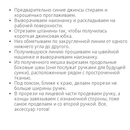
Предварительно синие джинсы стираем и
хорошенько проглаживаем.
Выворачиваем наизнанку и раскладываем на
рабочей поверхности.
Отрезаем штанины так, чтобы получилась
короткая джинсовая юбка.
Низ обметываем по закругленной линии от одного
нижнего угла до другого.
Получившуюся линию прошиваем на швейной
машинке и выворачиваем наизнанку.
Из полученного мешка вырезаем продольные
боковые швы (они послужат ручками для будущей
сумки), расположенные рядом с простроченной
тканью.
Под поясом, ближе к краю, делаем прорези не
больше ширины ручек.
В прорези на лицевой части продеваем ручку, а
концы завязываем с изнаночной стороны, тоже
самое проделаем и со второй ручкой. Все,
аксессуар готов!