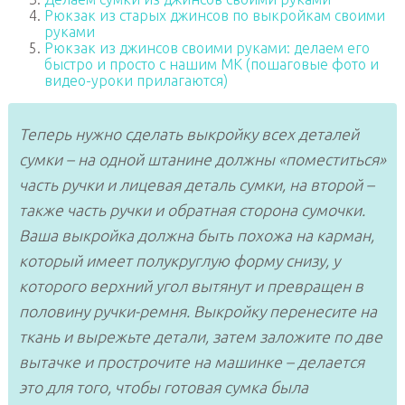
Рюкзак из старых джинсов по выкройкам своими
руками
Рюкзак из джинсов своими руками: делаем его
быстро и просто с нашим МК (пошаговые фото и
видео-уроки прилагаются)
Теперь нужно сделать выкройку всех деталей
сумки – на одной штанине должны «поместиться»
часть ручки и лицевая деталь сумки, на второй –
также часть ручки и обратная сторона сумочки.
Ваша выкройка должна быть похожа на карман,
который имеет полукруглую форму снизу, у
которого верхний угол вытянут и превращен в
половину ручки-ремня. Выкройку перенесите на
ткань и вырежьте детали, затем заложите по две
вытачке и прострочите на машинке – делается
это для того, чтобы готовая сумка была