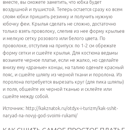
вместе, вы сможете заметить, что юбка будет
воздушной и пушистой. Теперь остается сразу ко всем
слоям юбки пришить резинку и получить нужную
юбочку феи. Крылья сделать не сложно, достаточно
только взять проволоку, слепив из нее форму крыльев
и мелкую сетку розового или белого цвета. По
проволоке, отступив на припуск по 1-2 см обрежьте
форму сетки и сшейте крылья. Для костюма ведьмы
возьмите черное платье, если не жалко, но сделайте
внизу ему «драные» концы, на талию оденьте красный
пояс, и сшейте шляпу из черной ткани и поролона. Из
поролона потребуется вырезать круг (для пика шляпы)
и поля, обшейте их черной тканью и склейте или
сшейте между собой.
Источник: http://kakznatok.ru/otdyx-i-turizm/kak-sshit-
naryad-na-novyj-god-svoimi-rukami/