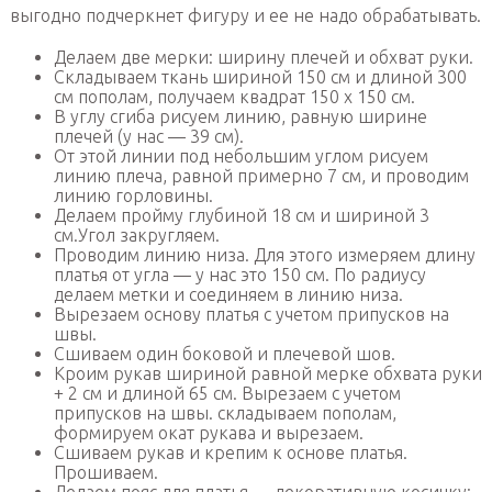
выгодно подчеркнет фигуру и ее не надо обрабатывать.
Делаем две мерки: ширину плечей и обхват руки.
Складываем ткань шириной 150 см и длиной 300
см пополам, получаем квадрат 150 х 150 см.
В углу сгиба рисуем линию, равную ширине
плечей (у нас — 39 см).
От этой линии под небольшим углом рисуем
линию плеча, равной примерно 7 см, и проводим
линию горловины.
Делаем пройму глубиной 18 см и шириной 3
см.Угол закругляем.
Проводим линию низа. Для этого измеряем длину
платья от угла — у нас это 150 см. По радиусу
делаем метки и соединяем в линию низа.
Вырезаем основу платья с учетом припусков на
швы.
Сшиваем один боковой и плечевой шов.
Кроим рукав шириной равной мерке обхвата руки
+ 2 см и длиной 65 см. Вырезаем с учетом
припусков на швы. складываем пополам,
формируем окат рукава и вырезаем.
Сшиваем рукав и крепим к основе платья.
Прошиваем.
Делаем пояс для платья — декоративную косичку: