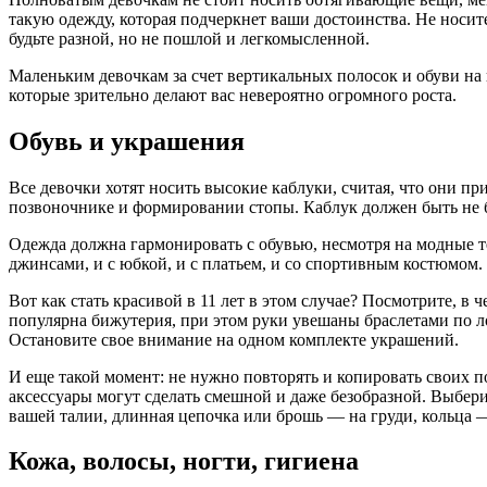
такую одежду, которая подчеркнет ваши достоинства. Не носит
будьте разной, но не пошлой и легкомысленной.
Маленьким девочкам за счет вертикальных полосок и обуви на
которые зрительно делают вас невероятно огромного роста.
Обувь и украшения
Все девочки хотят носить высокие каблуки, считая, что они п
позвоночнике и формировании стопы. Каблук должен быть не бо
Одежда должна гармонировать с обувью, несмотря на модные т
джинсами, и с юбкой, и с платьем, и со спортивным костюмом. 
Вот как стать красивой в 11 лет в этом случае? Посмотрите, в
популярна бижутерия, при этом руки увешаны браслетами по ло
Остановите свое внимание на одном комплекте украшений.
И еще такой момент: не нужно повторять и копировать своих п
аксессуары могут сделать смешной и даже безобразной. Выбер
вашей талии, длинная цепочка или брошь — на груди, кольца 
Кожа, волосы, ногти, гигиена