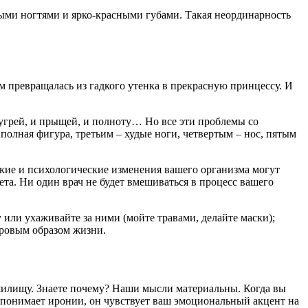
ыми ногтями и ярко-красными губами. Такая неординарность
 превращалась из гадкого утенка в прекрасную принцессу. И
угрей, и прыщей, и полноту… Но все эти проблемы со
полная фигура, третьим – худые ноги, четвертым – нос, пятым
ские и психологические изменения вашего организма могут
ета. Ни один врач не будет вмешиваться в процесс вашего
или ухаживайте за ними (мойте травами, делайте маски);
оровым образом жизни.
рашилищу. Знаете почему? Наши мысли материальны. Когда вы
 понимает иронии, он чувствует ваш эмоциональный акцент на