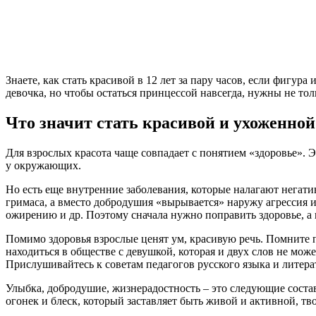
Знаете, как стать красивой в 12 лет за пару часов, если фигу
девочка, но чтобы остаться принцессой навсегда, нужны не то
Что значит стать красивой и ухоженно
Для взрослых красота чаще совпадает с понятием «здоровье».
у окружающих.
Но есть еще внутренние заболевания, которые налагают негати
гримаса, а вместо добродушия «вырывается» наружу агрессия 
ожирению и др. Поэтому сначала нужно поправить здоровье, а 
Помимо здоровья взрослые ценят ум, красивую речь. Помните п
находиться в обществе с девушкой, которая и двух слов не мож
Прислушивайтесь к советам педагогов русского языка и литерат
Улыбка, добродушие, жизнерадостность – это следующие состав
огонек и блеск, который заставляет быть живой и активной, тв