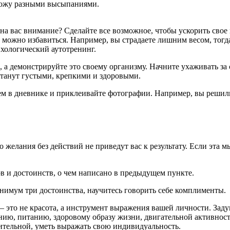
 кожу разными высыпаниями.
 на вас внимание? Сделайте все возможное, чтобы ускорить свое 
 можно избавиться. Например, вы страдаете лишним весом, тогда
ихологический аутотренинг.
е, а демонстрируйте это своему организму. Начните ухаживать з
станут густыми, крепкими и здоровыми.
м в дневнике и приклеивайте фотографии. Например, вы решили 
о желания без действий не приведут вас к результату. Если эта 
 и достоинств, о чем написано в предыдущем пункте.
нимум три достоинства, научитесь говорить себе комплименты.
 это не красота, а инструмент выражения вашей личности. Задума
анию, питанию, здоровому образу жизни, двигательной активнос
зительной, уметь выражать свою индивидуальность.