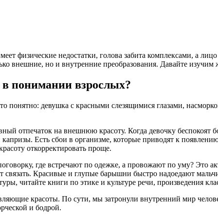
ра имеет физические недостатки, голова забита комплексами, а 
лько внешние, но и внутренние преобразования. Давайте изучим 
й в понимании взрослых?
 Это понятно: девушка с красными слезящимися глазами, насмор
вный отпечаток на внешнюю красоту. Когда девочку беспокоят бо
и капризы. Есть сбои в организме, которые приводят к появлен
красоту откорректировать проще.
оговорку, где встречают по одежке, а провожают по уму? Это ак
ет связать. Красивые и глупые барышни быстро надоедают мальчи
уры, читайте книги по этике и культуре речи, произведения кла
ляющие красоты. По сути, мы затронули внутренний мир человек
орческой и бодрой.