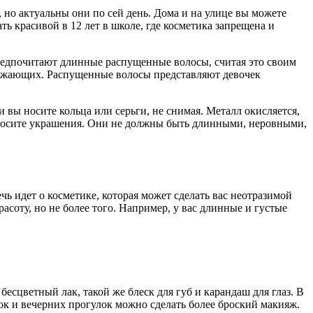
 но актуальны они по сей день. Дома и на улице вы можете
ь красивой в 12 лет в школе, где косметика запрещена и
редпочитают длинные распущенные волосы, считая это своим
кружающих. Распущенные волосы представляют девочек
 вы носите кольца или серьги, не снимая. Металл окисляется,
ы носите украшения. Они не должны быть длинными, неровными,
ечь идет о косметике, которая может сделать вас неотразимой
асоту, но не более того. Например, у вас длинные и густые
бесцветный лак, такой же блеск для губ и карандаш для глаз. В
нок и вечерних прогулок можно сделать более броский макияж.