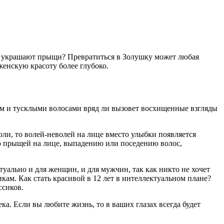
лицо украшают прыщи? Превратиться в Золушку может любая
женскую красоту более глубоко.
ком и тусклыми волосами вряд ли вызовет восхищенные взгляды
ли, то волей-неволей на лице вместо улыбки появляется
ию прыщей на лице, выпадению или поседению волос,
туально и для женщин, и для мужчин, так как никто не хочет
кам. Как стать красивой в 12 лет в интеллектуальном плане?
ссиков.
а. Если вы любите жизнь, то в ваших глазах всегда будет