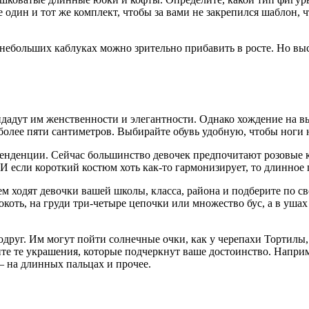
е один и тот же комплект, чтобы за вами не закрепился шаблон, 
 небольших каблуках можно зрительно прибавить в росте. Но вы
ридадут им женственности и элегантности. Однако хождение на 
лее пяти сантиметров. Выбирайте обувь удобную, чтобы ноги не
енденции. Сейчас большинство девочек предпочитают розовые к
И если короткий костюм хоть как-то гармонизирует, то длинное п
 чем ходят девочки вашей школы, класса, района и подберите по 
коть, на груди три-четыре цепочки или множество бус, а в ушах
одруг. Им могут пойти солнечные очки, как у черепахи Тортилы,
ите те украшения, которые подчеркнут ваше достоинство. Напри
— на длинных пальцах и прочее.