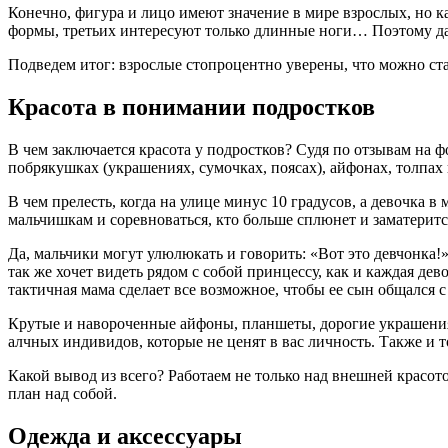
Конечно, фигура и лицо имеют значение в мире взрослых, но
формы, третьих интересуют только длинные ноги… Поэтому да
Подведем итог: взрослые стопроцентно уверены, что можно ста
Красота в понимании подростков
В чем заключается красота у подростков? Судя по отзывам на 
побрякушках (украшениях, сумочках, поясах), айфонах, толпах п
В чем прелесть, когда на улице минус 10 градусов, а девочка 
мальчишкам и соревноваться, кто больше сплюнет и заматеритс
Да, мальчики могут улюлюкать и говорить: «Вот это девчонка!
так же хочет видеть рядом с собой принцессу, как и каждая де
тактичная мама сделает все возможное, чтобы ее сын общался 
Крутые и навороченные айфоны, планшеты, дорогие украшения
алчных индивидов, которые не ценят в вас личность. Также и 
Какой вывод из всего? Работаем не только над внешней красот
план над собой.
Одежда и аксессуары