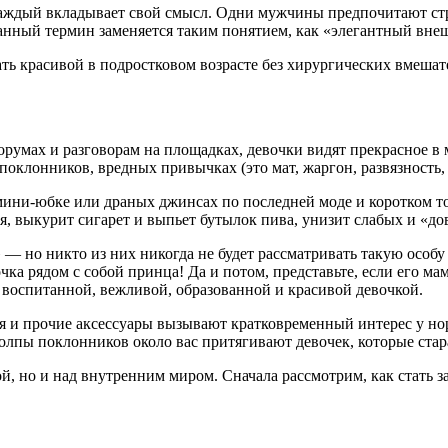
 каждый вкладывает свой смысл. Одни мужчины предпочитают ст
нный термин заменяется таким понятием, как «элегантный вне
ть красивой в подростковом возрасте без хирургических вмешат
форумах и разговорам на площадках, девочки видят прекрасное в
оклонников, вредных привычках (это мат, жаргон, развязность, н
в мини-юбке или драных джинсах по последней моде и коротком т
я, выкурит сигарет и выпьет бутылок пива, унизит слабых и «д
» — но никто из них никогда не будет рассматривать такую особ
вочка рядом с собой принца! Да и потом, представьте, если его
с воспитанной, вежливой, образованной и красивой девочкой.
 и прочие аксессуары вызывают кратковременный интерес у но
толпы поклонников около вас притягивают девочек, которые стар
ой, но и над внутренним миром. Сначала рассмотрим, как стать