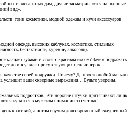
ройных и элегантных дам, другие засматриваются на пышные
шний вид».
ельств, тонн косметики, модной одежды и кучи аксессуаров.
 модной одежде, высоких каблуках, косметике, стильных
аглость, бестактность, курение, алкоголь).
опе клацает зубами и стоит с красным носом? Зачем подражать
оведет до инсульта» присутствующих пенсионерок.
у в качестве своей подружки. Почему? Да просто любой мальчик
 мама услышит ваши скверные выражения… Будьте уверены,
рмальных подростков. Эти дорогие штучки притягивают лишь
аются купаться в мужском внимании за счет вас.
 за день красивой, а потом изучим долговременный ежедневный