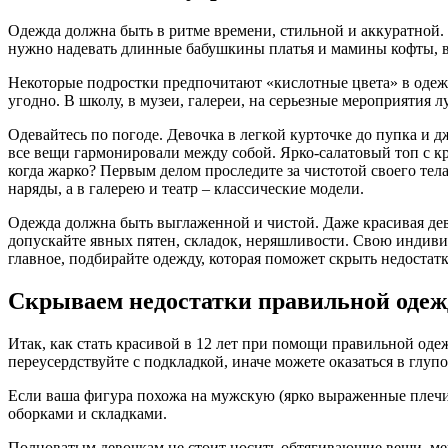
Одежда должна быть в ритме времени, стильной и аккуратной.
нужно надевать длинные бабушкины платья и мамины кофты, в
Некоторые подростки предпочитают «кислотные цвета» в одежд
угодно. В школу, в музеи, галереи, на серьезные мероприятия л
Одевайтесь по погоде. Девочка в легкой курточке до пупка и 
все вещи гармонировали между собой. Ярко-салатовый топ с кр
когда жарко? Первым делом проследите за чистотой своего тела
наряды, а в галерею и театр – классические модели.
Одежда должна быть выглаженной и чистой. Даже красивая дев
допускайте явных пятен, складок, неряшливости. Свою индивид
главное, подбирайте одежду, которая поможет скрыть недостат
Скрываем недостатки правильной одеж
Итак, как стать красивой в 12 лет при помощи правильной оде
переусердствуйте с подкладкой, иначе можете оказаться в гл
Если ваша фигура похожа на мужскую (ярко выраженные плечи 
оборками и складками.
Полноватым девочкам не стоит носить обтягивающие вещи, меш