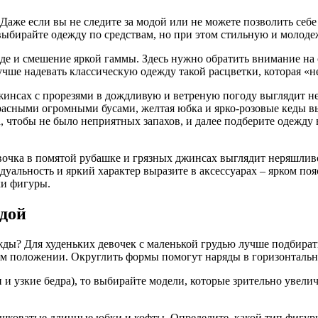
 Даже если вы не следите за модой или не можете позволить се
ыбирайте одежду по средствам, но при этом стильную и молод
е и смешение яркой гаммы. Здесь нужно обратить внимание на 
учше надевать классическую одежду такой расцветки, которая «не
джинсах с прорезями в дождливую и ветреную погоду выглядит не
асными огромными бусами, желтая юбка и ярко-розовые кеды выгл
, чтобы не было неприятных запахов, и далее подберите одежду 
очка в помятой рубашке и грязных джинсах выглядит неряшливо
уальность и яркий характер выразите в аксессуарах – ярком поя
ки фигуры.
дой
жды? Для худеньких девочек с маленькой грудью лучше подбирать
упом положении. Округлить формы помогут наряды в горизонталь
и узкие бедра), то выбирайте модели, которые зрительно увели
коватые длинные юбки и кофты. Определите, какой тип фигуры 