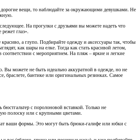
бе дорогие вещи, то наблюдайте за окружающими девушками. Не
ежную.
следующее. На прогулки с друзьями вы можете надеть что
 режет глаз».
 красиво, а глупо. Подбирайте одежду и аксессуары так, чтобы
ядят, как шары на елке. Тогда как стать красивой летом,
в соответствии с мероприятием. На пляж – яркие и легкие
. Вы можете не быть идеально аккуратной в одежде, но не
се, браслете, бантике или оригинальных резинках. Самое
 бюстгальтер с поролоновой вставкой. Только не
ную полоску или с крупными цветами.
чат ваши формы. Это могут быть брюки-галифе или юбки с
у вас (яблоко, груша или песочные часы), и уже подбирайте