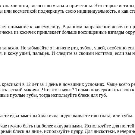
з запахов пота, волосы вымыты и причесаны. Это старые истины,
 или косметикой подчеркнуть свою индивидуальность, а как стат
кает внимание к вашему лицу. В данном направлении девочки п
прическа из косичек привлекает больше восхищенные взгляды о
апахов. Не забывайте о гигиене рта, зубов, ушей, особенно если
я, и кожу ушей, пальцев. И следите за своими ногтями, если в
 красивой в 12 лет за 1 день в домашних условиях. Чаще всего р
ть легкий макияж. Что это значит? Только подчеркивать свою кр
вые пухлые губы, тогда используйте блеск для губ.
аете едва заметный макияж: подчеркиваете или глаза, или губы.
лучае нужно быть наиболее аккуратными. Используйте для ногтей 
ирный блеск на лице, используйте пудру. Для дискотеки, вечери