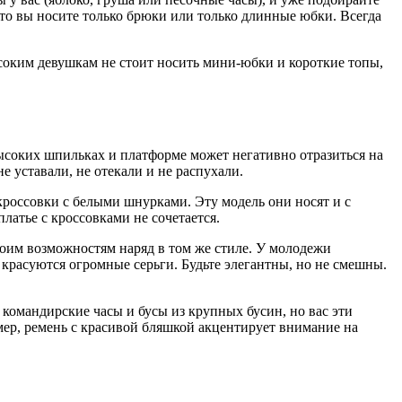
что вы носите только брюки или только длинные юбки. Всегда
соким девушкам не стоит носить мини-юбки и короткие топы,
высоких шпильках и платформе может негативно отразиться на
 уставали, не отекали и не распухали.
россовки с белыми шнурками. Эту модель они носят и с
латье с кроссовками не сочетается.
своим возможностям наряд в том же стиле. У молодежи
 красуются огромные серьги. Будьте элегантны, но не смешны.
 командирские часы и бусы из крупных бусин, но вас эти
мер, ремень с красивой бляшкой акцентирует внимание на