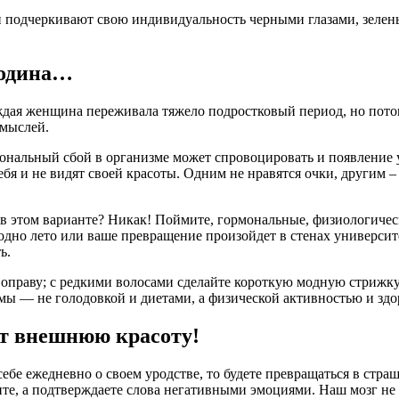
и подчеркивают свою индивидуальность черными глазами, зелен
уродина…
дая женщина переживала тяжело подростковый период, но потом
 мыслей.
мональный сбой в организме может спровоцировать и появление 
я и не видят своей красоты. Одним не нравятся очки, другим – 
ях в этом варианте? Никак! Поймите, гормональные, физиологиче
 одно лето или ваше превращение произойдет в стенах университ
ь.
оправу; с редкими волосами сделайте короткую модную стрижку 
ы — не голодовкой и диетами, а физической активностью и зд
ет внешнюю красоту!
себе ежедневно о своем уродстве, то будете превращаться в ст
ите, а подтверждаете слова негативными эмоциями. Наш мозг не