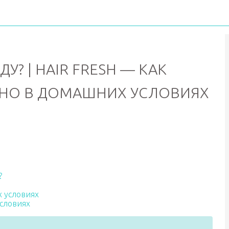
У? | HAIR FRESH — КАК
ЬНО В ДОМАШНИХ УСЛОВИЯХ
?
х условиях
условиях