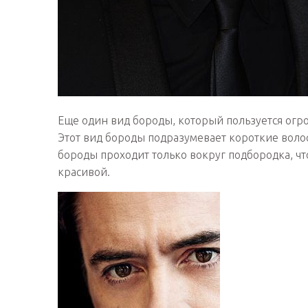
Еще один вид бороды, который пользуется огр
Этот вид бороды подразумевает короткие волос
бороды проходит только вокруг подбородка, чт
красивой.