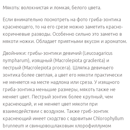
Мякоть: волокнистая и ломкая, белого цвета.
Если внимательно посмотреть на фото гриба-зонтика
краснеющего, то на его срезе можно заметить красно-
коричневые разводы. Особенно сильно это заметно в
мякоти ножки. Обладает приятными вкусом и ароматом.
Двойники: грибы-зонтики девичий (Leucoagaricus
nympharum), изящный (Macrolepiota gracilenta) и
пестрый (Macrolepiota procera). Шляпка девичьего
зонтика более светлая, а цвет его мякоти практически
не меняется на месте надлома или среза. У изящного
гриба-зонтика меньшие размеры, мякоть также не
меняет цвет. Пестрый зонтик более крупный, чем
краснеющий, и не меняет цвет мякоти при
взаимодействии с воздухом. Также гриб-зонтик
краснеющий имеет сходство с ядовитым Chlorophyllum
brunneum и свинцовошлаковым хлорофиллумом