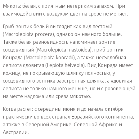
Мякоть: белая, с приятным нетерпким запахом. При
взаимодействии с воздухом цвет на срезе не меняет.
Гриб-зонтик белый выглядит как вид пестрый
(Macrolepiota procera), однако он намного больше.
Также белая разновидность напоминает зонтие
сосцевидный (Macrolepiota mastoidea), гриб-зонтик
Конрада (Macrolepiota konradii), а также несъедобная
лепиота ядовитая (Lepiota helveola). Вид Конрада имеет
кожицу, не покрывающую шляпку полностью, у
сосцевидного зонтика заостренная шляпка, а ядовитая
лепиота не только намного меньше, но и с розовеющей
на месте надлома или среза мякотью.
Когда растет: с середины июня и до начала октября
практически во всех странах Евразийского континента,
а также в Северной Америке, Северной Африке и
Австралии.