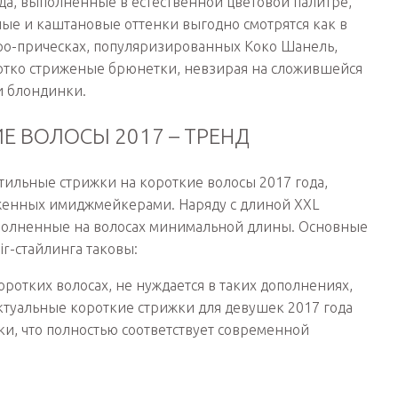
да, выполненные в естественной цветовой палитре,
ые и каштановые оттенки выгодно смотрятся как в
етро-прическах, популяризированных Коко Шанель,
ротко стриженые брюнетки, невзирая на сложившейся
и блондинки.
Е ВОЛОСЫ 2017 – ТРЕНД
ильные стрижки на короткие волосы 2017 года,
женных имиджмейкерами. Наряду с длиной XXL
полненные на волосах минимальной длины. Основные
r-стайлинга таковы:
ротких волосах, не нуждается в таких дополнениях,
туальные короткие стрижки для девушек 2017 года
ки, что полностью соответствует современной