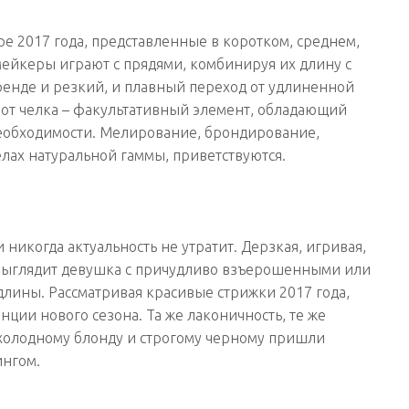
 2017 года, представленные в коротком, среднем,
ейкеры играют с прядями, комбинируя их длину с
енде и резкий, и плавный переход от удлиненной
вот челка – факультативный элемент, обладающий
еобходимости. Мелирование, брондирование,
ах натуральной гаммы, приветствуются.
никогда актуальность не утратит. Дерзкая, игривая,
к выглядит девушка с причудливо взъерошенными или
лины. Рассматривая красивые стрижки 2017 года,
ции нового сезона. Та же лаконичность, те же
у холодному блонду и строгому черному пришли
ингом.