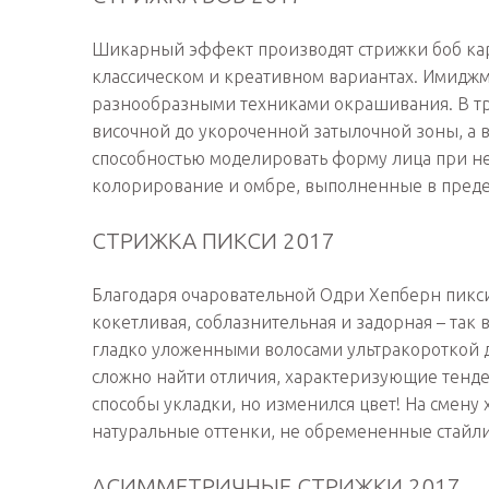
Шикарный эффект производят стрижки боб каре
классическом и креативном вариантах. Имиджм
разнообразными техниками окрашивания. В тр
височной до укороченной затылочной зоны, а 
способностью моделировать форму лица при н
колорирование и омбре, выполненные в предел
СТРИЖКА ПИКСИ 2017
Благодаря очаровательной Одри Хепберн пикси 
кокетливая, соблазнительная и задорная – та
гладко уложенными волосами ультракороткой д
сложно найти отличия, характеризующие тенден
способы укладки, но изменился цвет! На смен
натуральные оттенки, не обремененные стайл
АСИММЕТРИЧНЫЕ СТРИЖКИ 2017