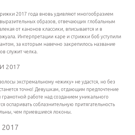
трижки 2017 года вновь удивляют многообразием
о выразительных образов, отвечающих глобальным
лекая от канонов классики, вписывается и в
эжуала. Интерпретации каре и стрижки боб уступили
иантом, за которым навечно закрепилось название
ов служит челка.
И 2017
олосы экстремальному «ежику» не удастся, но без
станется точно! Девушкам, отдающим предпочтение
и грамотной работе над созданием уникального
ится оспаривать соблазнительную притягательность
альны, чем приевшиеся локоны.
 2017