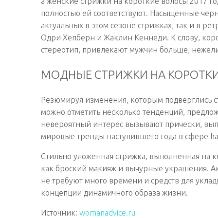
а женские стрижки на короткие волосы 2017 го
полностью ей соответствуют. Насыщенные черн
актуальных в этом сезоне стрижках, так и в р
Одри Хепберн и Жаклин Кеннеди. К слову, ко
стереотип, привлекают мужчин больше, нежел
МОДНЫЕ СТРИЖКИ НА КОРОТКИ
Резюмируя изменения, которым подверглись ст
можно отметить несколько тенденций, предло
невероятный интерес вызывают прически, вы
мировые тренды наступившего года в сфере hai
Стильно уложенная стрижка, выполненная на ко
как броский макияж и вычурные украшения. Ак
не требуют много времени и средств для уклад
концепции динамичного образа жизни.
Источник:
womanadvice.ru