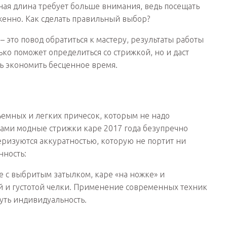
ная длина требует больше внимания, ведь посещать
женно. Как сделать правильный выбор?
 это повод обратиться к мастеру, результаты работы
ко поможет определиться со стрижкой, но и даст
нь экономить бесценное время.
ъемных и легких причесок, которым не надо
тами модные стрижки каре 2017 года безупречно
еризуются аккуратностью, которую не портит ни
нность:
е с выбритым затылком, каре «на ножке» и
 и густотой челки. Применение современных техник
уть индивидуальность.