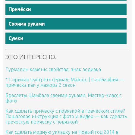
Причёски
Своими руками
Сумки
ЭТО ИНТЕРЕСНО:
Турмалин камень: свойства, знак зодиака
11 причин смотреть сериал; Мажор; | Синемафия —
прическа как у мажора 2 сезон
Браслеты Шамбала своими руками. Мастер-класс с
фото
Как сделать прическу с повязкой в греческом стиле?
Пошаговая инструкция с фото и видео — как сделать
греческую прическу с повязкой
Как сделать модную укладку на Новый год 2014 в