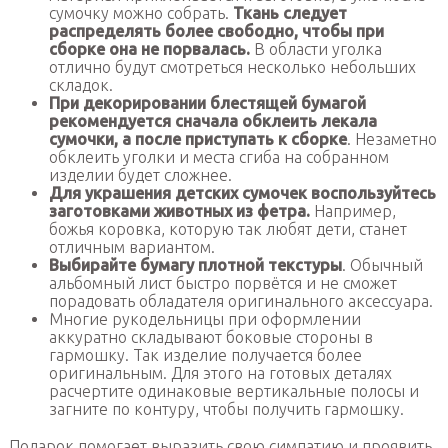
сумочку можно собрать.
Ткань следует
распределять более свободно, чтобы при
сборке она не порвалась.
В области уголка
отлично будут смотреться несколько небольших
складок.
При декорировании блестящей бумагой
рекомендуется сначала обклеить лекала
сумочки, а после приступать к сборке
. Незаметно
обклеить уголки и места сгиба на собранном
изделии будет сложнее.
Для украшения детских сумочек воспользуйтесь
заготовками животных из фетра.
Например,
божья коровка, которую так любят дети, станет
отличным вариантом.
Выбирайте бумагу плотной текстуры
. Обычный
альбомный лист быстро порвётся и не сможет
порадовать обладателя оригинального аксессуара.
Многие рукодельницы при оформлении
аккуратно складывают боковые стороны в
гармошку. Так изделие получается более
оригинальным. Для этого на готовых деталях
расчертите одинаковые вертикальные полосы и
загните по контуру, чтобы получить гармошку.
Подарок помогает выразить свою симпатию и проявить