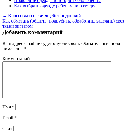
Появление одежды в истории человечества
Как выбрать одежду ребенку по размеру
← Кроссовки со светящейся подошвой
Как обметать (обшить, подрубить, обработать, заделать) срез
ткани зигзагом →
Добавить комментарий
Ваш адрес email не будет опубликован.
Обязательные поля
помечены
*
Комментарий
Имя
*
Email
*
Сайт