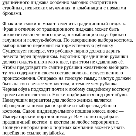
удлинённого пиджака особенно выгодно смотрится на
стройных, невысоких мужчинах, в комбинации с прямыми
брюками.
Фрак или смокинг может заменить традиционный пиджак.
Фрак в отличие от традиционного пиджака может быть
исключительно черного цвета, в комбинацию идут брюки с
галунами и галстук-бабочка. По завершению выбора костюма,
выбор плавно переходит на торжественную рубашку .
Существует поверье, что рубашку парню должна дарить
невеста перед праздником. Воротник праздничной рубашки
должен сидеть вплотную к шее, при этом не сдавливая её.
Чтобы предотвратить смятие рубашки желательно выбирать
ту, что содержит в своем составе волокна искусственного
происхождения. Опираясь на тоновую гамму, галстук должен
быть на тон светлее чем костюм, и темнее чем рубашка.
Черная обувь подходит почти к любому свадебному костюму,
кроме самого светлого. Носки подбираются под цвет обуви.
Наилучшим вариантом для любого жениха является
обращение за помощью в кройке и выборе свадебного
костюма. Салон индивидуального пошива класса люкс —
Императорский портной помогут Вам точно подобрать
праздничный костюм, и костюм на любое мероприятие.
Полную информацию о портных компании можете узнать
перейдя по ссылке mytailor.kz.