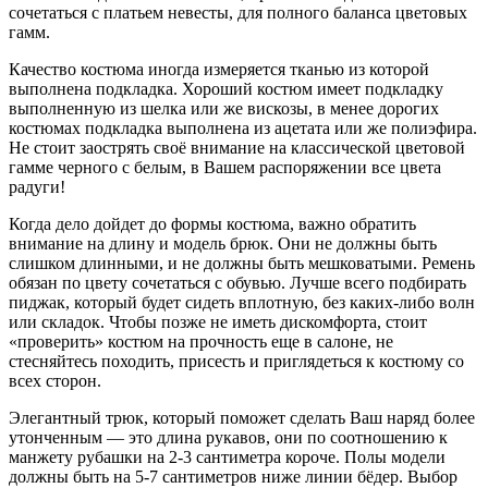
сочетаться с платьем невесты, для полного баланса цветовых
гамм.
Качество костюма иногда измеряется тканью из которой
выполнена подкладка. Хороший костюм имеет подкладку
выполненную из шелка или же вискозы, в менее дорогих
костюмах подкладка выполнена из ацетата или же полиэфира.
Не стоит заострять своё внимание на классической цветовой
гамме черного с белым, в Вашем распоряжении все цвета
радуги!
Когда дело дойдет до формы костюма, важно обратить
внимание на длину и модель брюк. Они не должны быть
слишком длинными, и не должны быть мешковатыми. Ремень
обязан по цвету сочетаться с обувью. Лучше всего подбирать
пиджак, который будет сидеть вплотную, без каких-либо волн
или складок. Чтобы позже не иметь дискомфорта, стоит
«проверить» костюм на прочность еще в салоне, не
стесняйтесь походить, присесть и приглядеться к костюму со
всех сторон.
Элегантный трюк, который поможет сделать Ваш наряд более
утонченным — это длина рукавов, они по соотношению к
манжету рубашки на 2-3 сантиметра короче. Полы модели
должны быть на 5-7 сантиметров ниже линии бёдер. Выбор