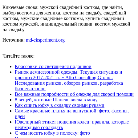
Ключевые слова: мужской свадебный костюм, где найти,
выбор костюма для жениха, костюм на свадьбу, свадебный
костюм, мужские свадебные костюмы, купить свадебный
костюм мужской, индивидуальный пошив, костюм мужской
на свадьбу
Источник:
md-eksperiment.org
Читайте также:
Кроссовки со светящейся подошвой
Рынок демисезонной одежды. Текущая ситуация и
прогноз 2017-2021 гг. » Alto Consulting Group -
Исследования рынков, обзоров рынков, разработка
бизнес-планов
Все важные подробности об одежде для скорой помощи
8 вещей, которые Шанель ввела в моду
Как сшить юбку в складку своими руками
Самые красивые платья на выпускной: фото, фасоны,
идеи
Ювелирный этикет ношения колец: правила, которые
необходимо соблюдать
С чем носить юбку в полоску: фото