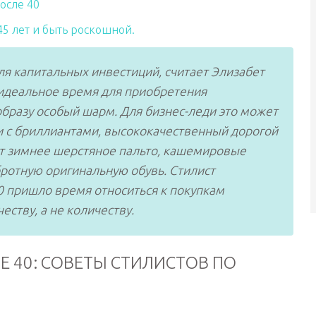
осле 40
 45 лет и быть роскошной.
я капитальных инвестиций, считает Элизабет
 идеальное время для приобретения
бразу особый шарм. Для бизнес-леди это может
и с бриллиантами, высококачественный дорогой
т зимнее шерстяное пальто, кашемировые
бротную оригинальную обувь. Стилист
40 пришло время относиться к покупкам
еству, а не количеству.
Е 40: СОВЕТЫ СТИЛИСТОВ ПО