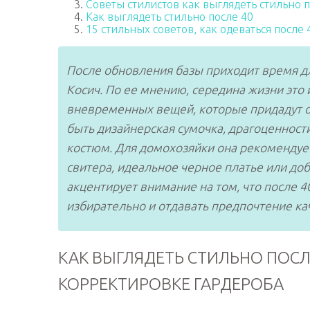
Советы стилистов как выглядеть стильно п
Как выглядеть стильно после 40
15 стильных советов, как одеваться после
После обновления базы приходит время дл
Косич. По ее мнению, середина жизни это
вневременных вещей, которые придадут о
быть дизайнерская сумочка, драгоценност
костюм. Для домохозяйки она рекомендуе
свитера, идеальное черное платье или до
акцентирует внимание на том, что после 
избирательно и отдавать предпочтение кач
КАК ВЫГЛЯДЕТЬ СТИЛЬНО ПОСЛ
КОРРЕКТИРОВКЕ ГАРДЕРОБА